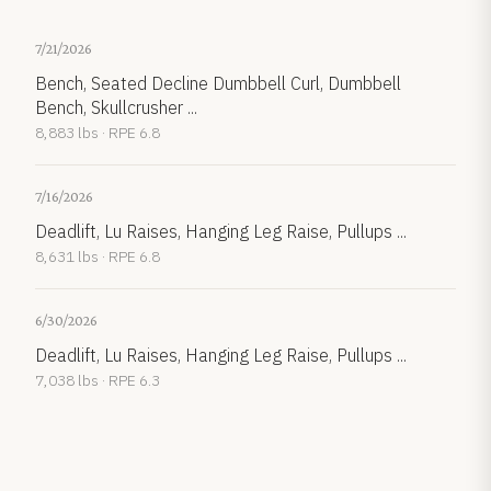
7/21/2026
Bench, Seated Decline Dumbbell Curl, Dumbbell
Bench, Skullcrusher ...
8,883 lbs · RPE 6.8
7/16/2026
Deadlift, Lu Raises, Hanging Leg Raise, Pullups ...
8,631 lbs · RPE 6.8
6/30/2026
Deadlift, Lu Raises, Hanging Leg Raise, Pullups ...
7,038 lbs · RPE 6.3