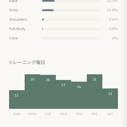
Back
21.3%
Arms
19.8%
Shoulders
2.6%
Full Body
0.8%
Core
0%
トレーニング曜日
25
21
20
17
16
12
11
SUN
MON
TUE
WED
THU
FRI
SAT