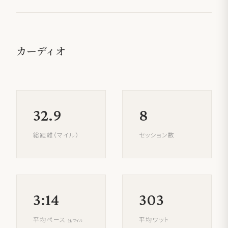
カーディオ
32.9
8
総距離（マイル）
セッション数
3:14
303
平均ペース
平均ワット
分/マイル